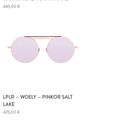
Prix
445,00 €
LPLR — WOELY — PINKOR SALT
LAKE
Prix
425,00 €