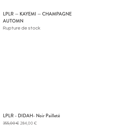
LPLR — KAYEMI — CHAMPAGNE
AUTOMN
Rupture de stock
LPLR - DIDAH- Noir Pailleté
Prix original
Prix promotionnel
355,00 €
284,00 €