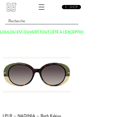
E - SHOP
LOULOU EST OUVERT TOUT L'ÉTÉ À L'EXCEPTION DU SAMEDI 15 
LPLR — NADINIA — Roth Kakivo