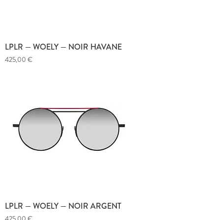
LPLR — WOELY — NOIR HAVANE
Prix
425,00 €
LPLR — WOELY — NOIR ARGENT
Prix
425,00 €