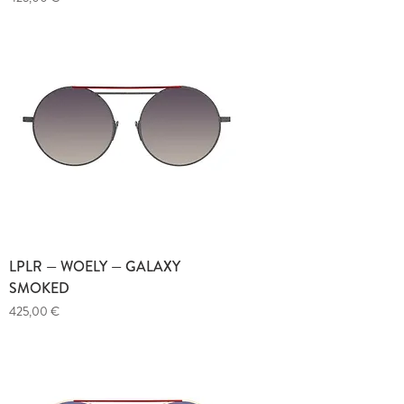
LPLR — WOELY — GALAXY
SMOKED
Prix
425,00 €