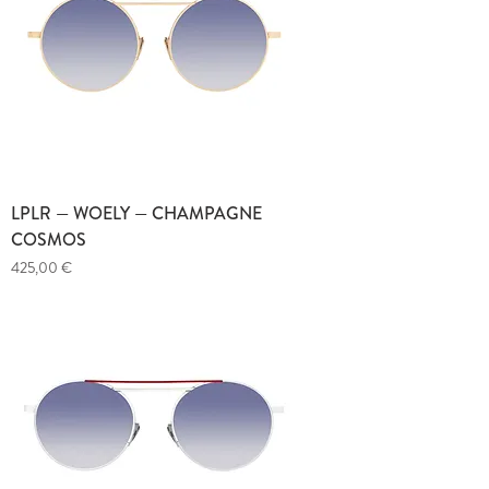
LPLR — WOELY — CHAMPAGNE
COSMOS
Prix
425,00 €