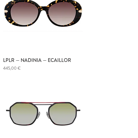
LPLR — NADINIA — ECAILLOR
Prix
445,00 €