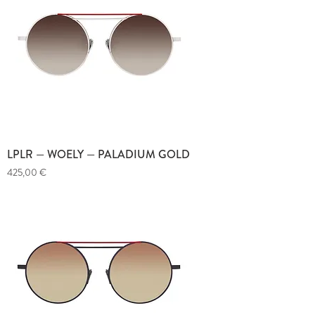
LPLR — WOELY — PALADIUM GOLD
Prix
425,00 €