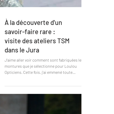
À la découverte d'un
savoir-faire rare :
visite des ateliers TSM
dans le Jura
J'aime aller voir comment sont fabriquées les
montures que je sélectionne pour Loulou
Opticiens. Cette fois, j'ai emmené toute
l'équipe dans le Jura, à Morbier, pour découvrir
les ateliers de TSM, l'un des derniers
spécialistes français du traitement de surface