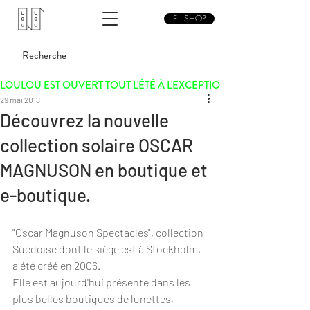
E - SHOP
LOULOU EST OUVERT TOUT L'ÉTÉ À L'EXCEPTION DU SAMEDI 15 
29 mai 2018
Découvrez la nouvelle
collection solaire OSCAR
MAGNUSON en boutique et
e-boutique.
"Oscar Magnuson Spectacles", collection 
Suédoise dont le siège est à Stockholm, 
a été créé en 2006.
Elle est aujourd'hui présente dans les 
plus belles boutiques de lunettes, 