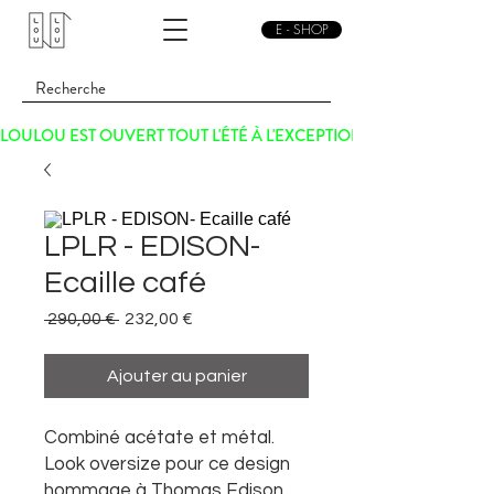
E - SHOP
LOULOU EST OUVERT TOUT L'ÉTÉ À L'EXCEPTION DU SAMEDI 15 
LPLR - EDISON-
Ecaille café
Prix
Prix
 290,00 € 
232,00 €
original
promotionnel
Ajouter au panier
Combiné acétate et métal.
Look oversize pour ce design
hommage à Thomas Edison,