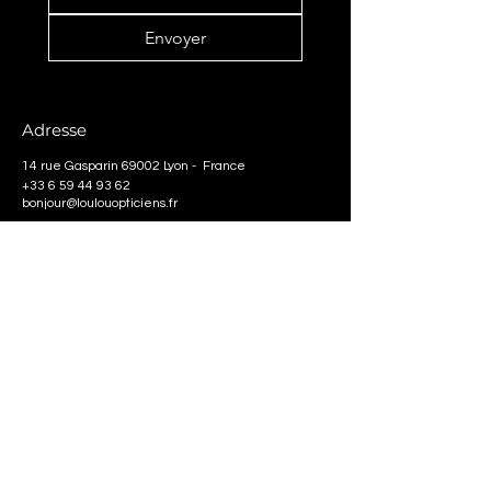
Envoyer
Adresse
14 rue Gasparin 69002 Lyon - France
+33 6 59 44 93 62
bonjour@loulouopticiens.fr
Horaires
MAR - VEN
11:00
- 19:00
SAM
10:00 - 19:00
Pour votre confort, privilégier la
prise de rdv
Service client