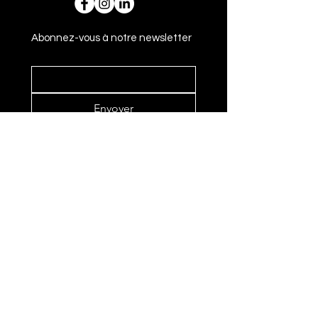
Abonnez-vous à notre newsletter
Envoyer
Adresse
14 rue Gasparin 69002 Lyon - France
+33 6 59 44 93 62
bonjour@loulouopticiens.fr
Horaires
MAR - VEN
11:00
- 19:00
SAM