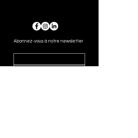
Abonnez-vous à notre newsletter
Envoyer
Adresse
14 rue Gasparin 69002 Lyon - France
+33 6 59 44 93 62
bonjour@loulouopticiens.fr
Horaires