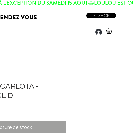
E - SHOP
ENDEZ-VOUS
CARLOTA -
LID
pture de stock