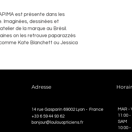
APIMA est présente dans les
. Imaginées, dessinées et
telier de la marque au Brésil.
aines on les retrouve paparazzés
 comme Kate Blanchett ou Jessica
Adresse
Horai
MAR - 
14 rue Gasparin 69002 Lyon - France
11:00
-
+33 6 59 44 93 62
SAM
bonjour@loulouopticiens.fr
10:00 -