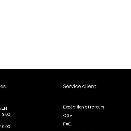
res
Service client
Expédition et retours
VEN
 19:00
CGV
FAQ
 19:00