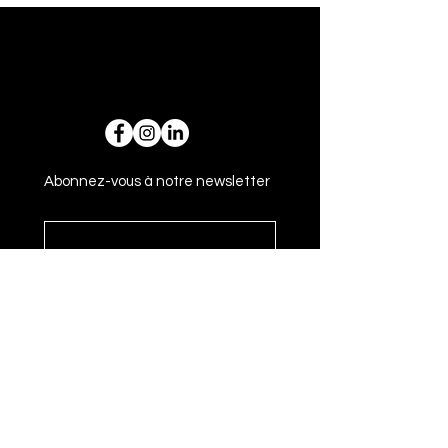
Abonnez-vous à notre newsletter
Envoyer
Adresse
14 rue Gasparin 69002 Lyon - France
+33 6 59 44 93 62
bonjour@loulouopticiens.fr