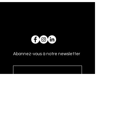
Abonnez-vous à notre newsletter
Envoyer
Adresse
14 rue Gasparin 69002 Lyon - France
+33 6 59 44 93 62
bonjour@loulouopticiens.fr