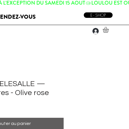
E - SHOP
ENDEZ-VOUS
DELESALLE —
tes - Olive rose
outer au panier