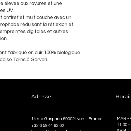
ce élevée aux rayures et une
les UV.
 antireflet multicouche avec un
ophobe réduisant la réflexion et
 empreintes digitales et autres
ion.
nt fabriqué en cuir 100% biologique
doise Tarnsjö Garveri.
Adresse
Horai
MAR - 
14 rue Gasparin 69002 Lyon - France
11:00
-
+33 6 59 44 93 62
SAM