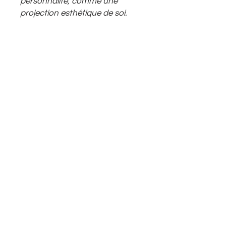
personnalité, comme une
projection esthétique de soi.
Abonnez-vous à notre newsletter
Envoyer
Adresse